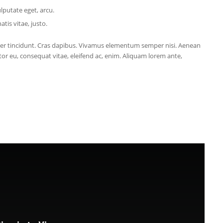
ulputate eget, arcu.
tis vitae, justo.
eger tincidunt. Cras dapibus. Vivamus elementum semper nisi. Aenean
titor eu, consequat vitae, eleifend ac, enim. Aliquam lorem ante,