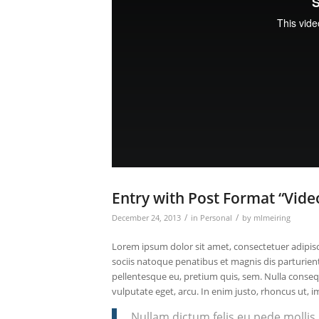
Entry with Post Format “Vide
/
/
December 24, 2013
in
Personal
by
mlmeiring
Lorem ipsum dolor sit amet, consectetuer adipis
sociis natoque penatibus et magnis dis parturient
pellentesque eu, pretium quis, sem. Nulla consequ
vulputate eget, arcu. In enim justo, rhoncus ut, im
Nullam dictum felis eu pede mollis