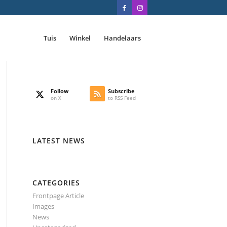
Tuis
Winkel
Handelaars
Follow
Subscribe
on X
to RSS Feed
LATEST NEWS
CATEGORIES
Frontpage Article
Images
News