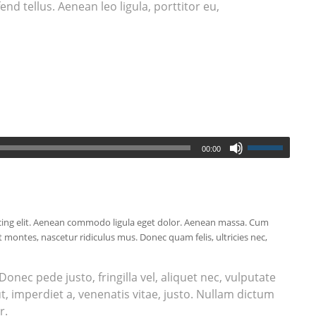
nd tellus. Aenean leo ligula, porttitor eu,
00:00
cing elit. Aenean commodo ligula eget dolor. Aenean massa. Cum
 montes, nascetur ridiculus mus. Donec quam felis, ultricies nec,
nec pede justo, fringilla vel, aliquet nec, vulputate
ut, imperdiet a, venenatis vitae, justo. Nullam dictum
r.