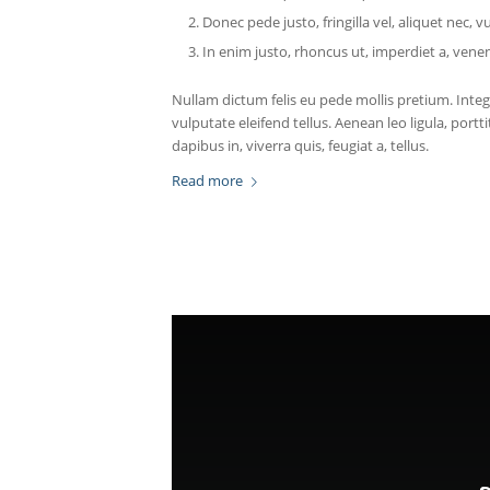
Donec pede justo, fringilla vel, aliquet nec, v
In enim justo, rhoncus ut, imperdiet a, venena
Nullam dictum felis eu pede mollis pretium. Int
vulputate eleifend tellus. Aenean leo ligula, port
dapibus in, viverra quis, feugiat a, tellus.
Read more