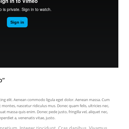
o”
cing elit. Aenean commodo ligula eget dolor. Aenean massa. Cum
 montes, nascetur ridiculus mus. Donec quam felis, ultricies nec,
at massa quis enim. Donec pede justo, fringilla vel, aliquet nec,
perdiet a, venenatis vitae, justo.
 pretium. Integer tincidunt. Cras dapibus. Vivamus