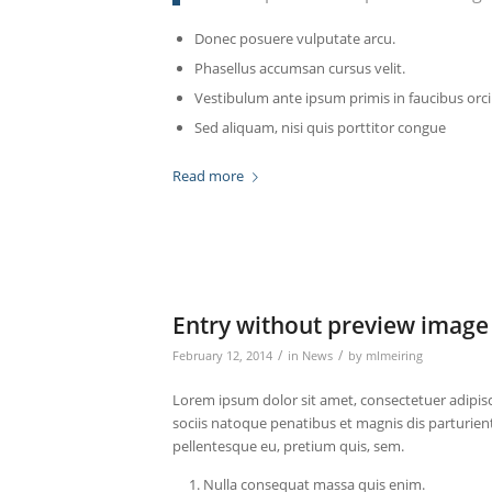
Donec posuere vulputate arcu.
Phasellus accumsan cursus velit.
Vestibulum ante ipsum primis in faucibus orci 
Sed aliquam, nisi quis porttitor congue
Read more
Entry without preview image
/
/
February 12, 2014
in
News
by
mlmeiring
Lorem ipsum dolor sit amet, consectetuer adipis
sociis natoque penatibus et magnis dis parturient
pellentesque eu, pretium quis, sem.
Nulla consequat massa quis enim.